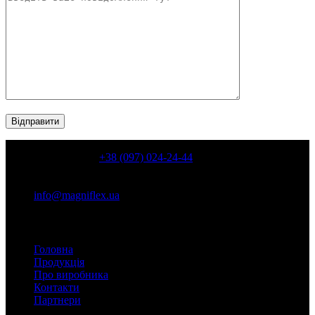
КОНТАКТИ
+38 (097) 024-24-44
Київ, пр. Володимира Івасюка, 6, корп. 8 ( пр. Героїв
Сталинграду, 6, корп. 8)
info@magniflex.ua
Розділи сайту
Головна
Продукція
Про виробника
Контакти
Партнери