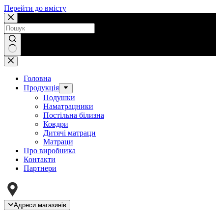
Перейти до вмісту
Немає
результатів
Головна
Продукція
Подушки
Наматрацники
Постільна білизна
Ковдри
Дитячі матраци
Матраци
Про виробника
Контакти
Партнери
Адреси магазинів