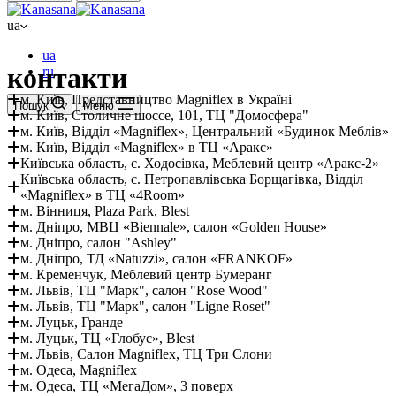
ua
ua
контакти
ru
м. Київ, Представництво Magniflex в Україні
Пошук
Меню
м. Київ, Столичне шоссе, 101, ТЦ "Домосфера"
м. Київ, Відділ «Magniflex», Центральний «Будинок Меблів»
м. Київ, Відділ «Magniflex» в ТЦ «Аракс»
Київська область, с. Ходосівка, Меблевий центр «Аракс-2»
Київська область, с. Петропавлівська Борщагівка, Відділ
«Magniflex» в ТЦ «4Room»
м. Вінниця, Plaza Park, Blest
м. Дніпро, МВЦ «Biennale», салон «Golden House»
м. Дніпро, салон "Ashley"
м. Дніпро, ТД «Natuzzi», салон «FRANKOF»
м. Кременчук, Меблевий центр Бумеранг
м. Львів, ТЦ "Марк", салон "Rose Wood"
м. Львів, ТЦ "Марк", салон "Ligne Roset"
м. Луцьк, Гранде
м. Луцьк, ТЦ «Глобус», Blest
м. Львів, Салон Magniflex, ТЦ Три Слони
м. Одеса, Magniflex
м. Одеса, ТЦ «МегаДом», 3 поверх