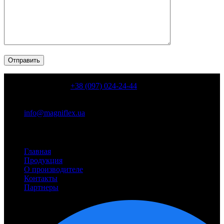
КОНТАКТИ
+38 (097) 024-24-44
Київ, пр. Володимира Івасюка, 6, корп. 8 ( пр. Героїв
Сталинграду, 6, корп. 8)
info@magniflex.ua
Разделы сайта
Главная
Продукция
О производителе
Контакты
Партнеры