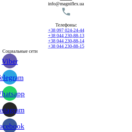
info@magniflex.ua
Телефоны:
+38 097 024-24-44
+38 044 230-88-13
+38 044 230-88-14
+38 044 230-88-15
Социальные сети
Viber
elegram
hatsapp
nstagram
acebook