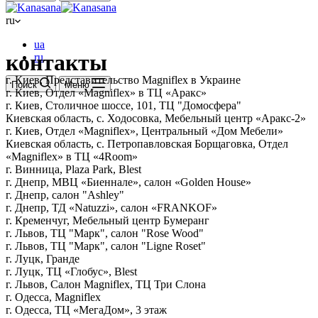
ru
ua
контакты
ru
г. Киев, Представительство Magniflex в Украине
Поиск
Меню
г. Киев, Отдел «Magniflex» в ТЦ «Аракс»
г. Киев, Столичное шоссе, 101, ТЦ "Домосфера"
Киевская область, с. Ходосовка, Мебельный центр «Аракс-2»
г. Киев, Отдел «Magniflex», Центральный «Дом Мебели»
Киевская область, с. Петропавловская Борщаговка, Отдел
«Magniflex» в ТЦ «4Room»
г. Винница, Plaza Park, Blest
г. Днепр, МВЦ «Биеннале», салон «Golden House»
г. Днепр, салон "Ashley"
г. Днепр, ТД «Natuzzi», салон «FRANKOF»
г. Кременчуг, Мебельный центр Бумеранг
г. Львов, ТЦ "Марк", салон "Rose Wood"
г. Львов, ТЦ "Марк", салон "Ligne Roset"
г. Луцк, Гранде
г. Луцк, ТЦ «Глобус», Blest
г. Львов, Салон Magniflex, ТЦ Три Слона
г. Одесса, Magniflex
г. Одесса, ТЦ «МегаДом», 3 этаж