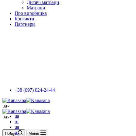
Дитячі матраци
Матраци
Про виробника
Контакти
Партнери
+38 (097) 024-24-44
ua
ua
ua
ru
ua
ru
Пошук
Меню