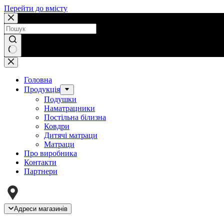
Перейти до вмісту
Немає
результатів
Головна
Продукція
Подушки
Наматрацники
Постільна білизна
Ковдри
Дитячі матраци
Матраци
Про виробника
Контакти
Партнери
Адреси магазинів