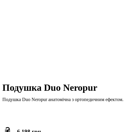
Подушка Duo Neropur
Подушка Duo Neropur анатомічна з ортопедичним ефектом.
6 198 грн