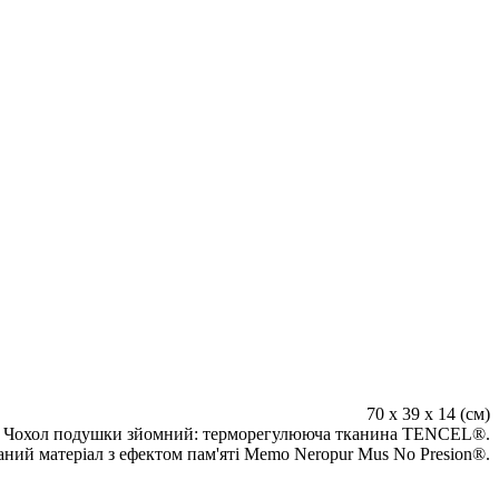
70 х 39 х 14 (см)
Чохол подушки зйомний: терморегулююча тканина TENCEL®.
ний матеріал з ефектом пам'яті Memo Neropur Mus No Presion®.