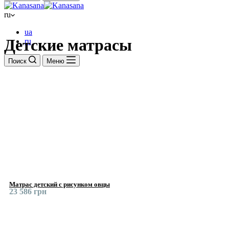
ru
ua
Детские матрасы
ru
Поиск
Меню
Матрас детский с рисунком овцы
23 586 грн