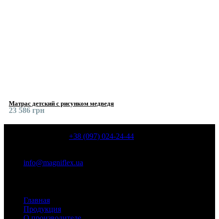
Матрас детский с рисунком медведя
23 586 грн
КОНТАКТИ
+38 (097) 024-24-44
Київ, пр. Володимира Івасюка, 6, корп. 8 ( пр. Героїв
Сталинграду, 6, корп. 8)
info@magniflex.ua
Разделы сайта
Главная
Продукция
О производителе