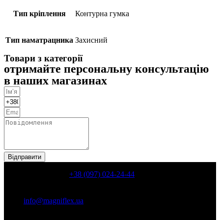
Тип кріплення
Контурна гумка
Тип наматрацника
Захисний
Товари з категорії
отримайте персональну консультацію
в наших магазинах
Відправити
КОНТАКТИ
+38 (097) 024-24-44
Київ, пр. Володимира Івасюка, 6, корп. 8 ( пр. Героїв
Сталинграду, 6, корп. 8)
info@magniflex.ua
Розділи сайту