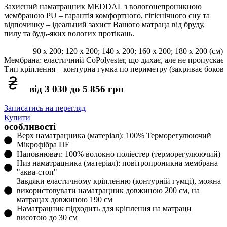
Захисний наматрацник MEDDAL з вологонепроникною
мембраною PU – гарантія комфортного, гігієнічного сну та
відпочинку – ідеальний захист Вашого матраца від бруду,
пилу та будь-яких вологих протікань.
90 x 200; 120 x 200; 140 x 200; 160 x 200; 180 x 200 (см)
Мембрана: еластичний CoPolyester, що дихає, але не пропускає
Тип кріплення – контурна гумка по периметру (закриває боков
від 3 030 до 5 856 грн
Записатись на перегляд
Купити
особливості
Верх наматрацника (матеріал): 100% Терморегулюючий
Мікрофібра ПЕ
Наповнювач: 100% волокно поліестер (терморегулюючий)
Низ наматрацника (матеріал): повітропроникна мембрана
"аква-стоп"
Завдяки еластичному кріпленню (контурній гумці), можна
використовувати наматрацник довжиною 200 см, на
матрацах довжиною 190 см
Наматрацник підходить для кріплення на матраци
висотою до 30 см