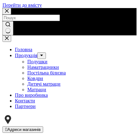
Перейти до вмісту
Немає
результатів
Головна
Продукція
Подушки
Наматрацники
Постільна білизна
Ковдри
Дитячі матраци
Матраци
Про виробника
Контакти
Партнери
Адреси магазинів