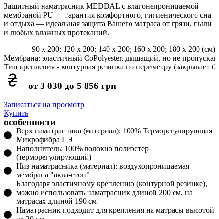
Защитный наматрасник MEDDAL с влагонепроницаемой
мембраной PU — гарантия комфортного, гигиенического сна
и отдыха — идеальная защита Вашего матраса от грязи, пыли
и любых влажных протеканий.
90 x 200; 120 x 200; 140 x 200; 160 x 200; 180 x 200 (см)
Мембрана: эластичный CoPolyester, дышащий, но не пропускаю
Тип крепления - контурная резинка по периметру (закрывает б
от 3 030 до 5 856 грн
Записаться на просмотр
Купить
особенности
Верх наматрасника (материал): 100% Терморегулирующая
Микрофибра ПЭ
Наполнитель: 100% волокно полиэстер
(терморегулирующий)
Низ наматрасника (материал): воздухопроницаемая
мембрана "аква-стоп"
Благодаря эластичному креплению (контурной резинке),
можно использовать наматрасник длиной 200 см, на
матрасах длиной 190 см
Наматрасник подходит для крепления на матрасы высотой
до 30 см.