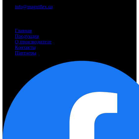
Сталинграду, 6, корп. 8)
info@magniflex.ua
Разделы сайта
Главная
Продукция
О производителе
Контакты
Партнеры