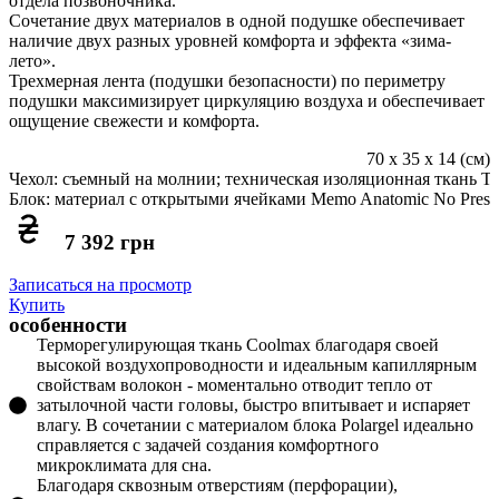
отдела позвоночника.
Сочетание двух материалов в одной подушке обеспечивает
наличие двух разных уровней комфорта и эффекта «зима-
лето».
Трехмерная лента (подушки безопасности) по периметру
подушки максимизирует циркуляцию воздуха и обеспечивает
ощущение свежести и комфорта.
70 х 35 х 14 (см)
Чехол: съемный на молнии; техническая изоляционная ткань TN
Блок: материал с открытыми ячейками Memo Anatomic No Presi
7 392 грн
Записаться на просмотр
Купить
особенности
Терморегулирующая ткань Coolmax благодаря своей
высокой воздухопроводности и идеальным капиллярным
свойствам волокон - моментально отводит тепло от
затылочной части головы, быстро впитывает и испаряет
влагу. В сочетании с материалом блока Polargel идеально
справляется с задачей создания комфортного
микроклимата для сна.
Благодаря сквозным отверстиям (перфорации),