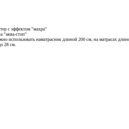
тер с эффектом "махра"
а "аква-стоп"
жно использовать наматрасник длиной 200 см, на матрасах длин
о 28 см.