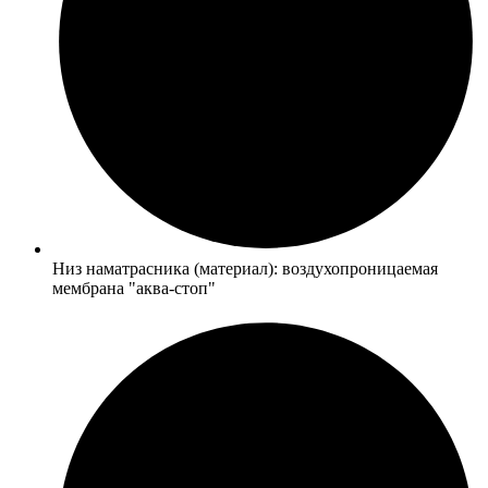
Низ наматрасника (материал): воздухопроницаемая
мембрана "аква-стоп"